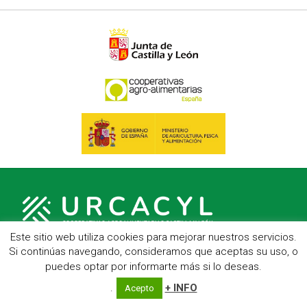
Este sitio web utiliza cookies para mejorar nuestros servicios.
Si continúas navegando, consideramos que aceptas su uso, o
puedes optar por informarte más si lo deseas.
C/ Hípica, 1, entreplanta - 47007 Valladolid
Telf.: 983 23 95 15 - Fax: 983 22 23 56 -
Aviso Legal
.
+ INFO
Acepto