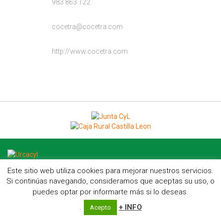
983 863 122
cocetra@cocetra.com
http://www.cocetra.com
Este sitio web utiliza cookies para mejorar nuestros servicios.
C/ Hípica, 1, entreplanta - 47007 Valladolid
Si continúas navegando, consideramos que aceptas su uso, o
Telf.: 983 23 95 15 - Fax: 983 22 23 56 -
Aviso Legal
puedes optar por informarte más si lo deseas.
.
+ INFO
Acepto