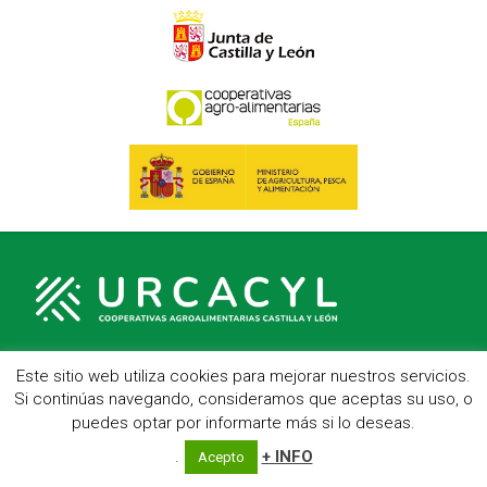
Este sitio web utiliza cookies para mejorar nuestros servicios.
C/ Hípica, 1, entreplanta - 47007 Valladolid
Si continúas navegando, consideramos que aceptas su uso, o
Telf.: 983 23 95 15 - Fax: 983 22 23 56 -
Aviso Legal
puedes optar por informarte más si lo deseas.
.
+ INFO
Acepto