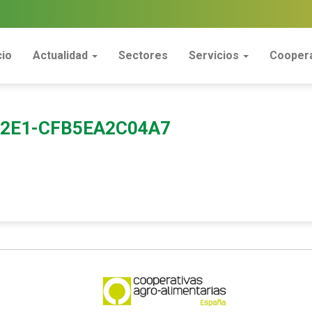
cio
Actualidad
Sectores
Servicios
Coopera
-82E1-CFB5EA2C04A7