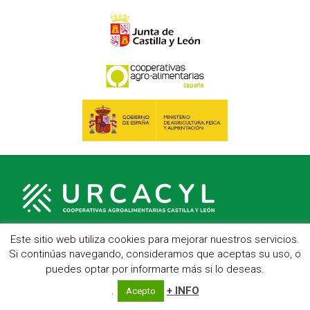
Este sitio web utiliza cookies para mejorar nuestros servicios.
Si continúas navegando, consideramos que aceptas su uso, o
C/ Hípica, 1, entreplanta - 47007 Valladolid
puedes optar por informarte más si lo deseas.
Telf.: 983 23 95 15 - Fax: 983 22 23 56 -
Aviso Legal
.
+ INFO
Acepto