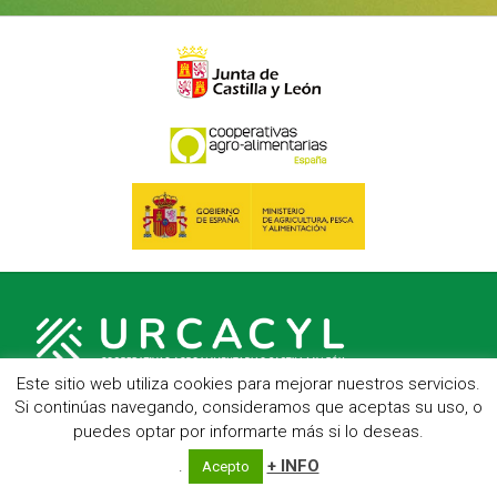
Este sitio web utiliza cookies para mejorar nuestros servicios.
Si continúas navegando, consideramos que aceptas su uso, o
puedes optar por informarte más si lo deseas.
C/ Hípica, 1, entreplanta - 47007 Valladolid
Telf.: 983 23 95 15 - Fax: 983 22 23 56 -
Aviso Legal
.
+ INFO
Acepto