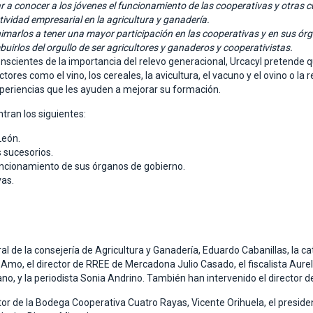
r a conocer a los jóvenes el funcionamiento de las cooperativas y otras c
tividad empresarial en la agricultura y ganadería.
imarlos a tener una mayor participación en las cooperativas y en sus ór
buirlos del orgullo de ser agricultores y ganaderos y cooperativistas.
nscientes de la importancia del relevo generacional, Urcacyl pretende 
ctores como el vino, los cereales, la avicultura, el vacuno y el ovino o l
periencias que les ayuden a mejorar su formación.
tran los siguientes:
León.
 sucesorios.
uncionamiento de sus órganos de gobierno.
vas.
l de la consejería de Agricultura y Ganadería, Eduardo Cabanillas, la ca
 Amo, el director de RREE de Mercadona Julio Casado, el fiscalista Aurel
no, y la periodista Sonia Andrino. También han intervenido el director de
tor de la Bodega Cooperativa Cuatro Rayas, Vicente Orihuela, el preside