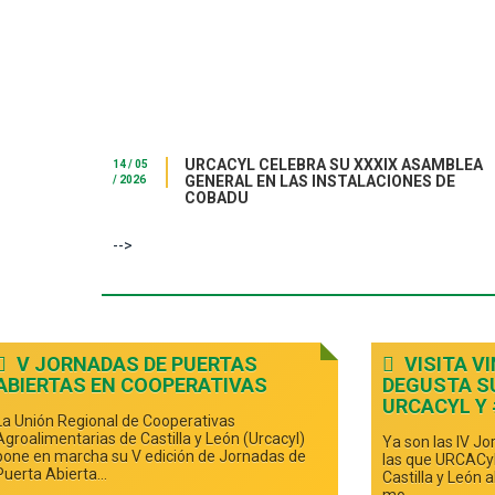
URCACYL CELEBRA SU XXXIX ASAMBLEA
14 / 05
GENERAL EN LAS INSTALACIONES DE
/ 2026
COBADU
-->
V JORNADAS DE PUERTAS
VISITA VI
ABIERTAS EN COOPERATIVAS
DEGUSTA S
URCACYL Y
La Unión Regional de Cooperativas
Agroalimentarias de Castilla y León (Urcacyl)
Ya son las IV J
pone en marcha su V edición de Jornadas de
las que URCACyL
Puerta Abierta...
Castilla y León 