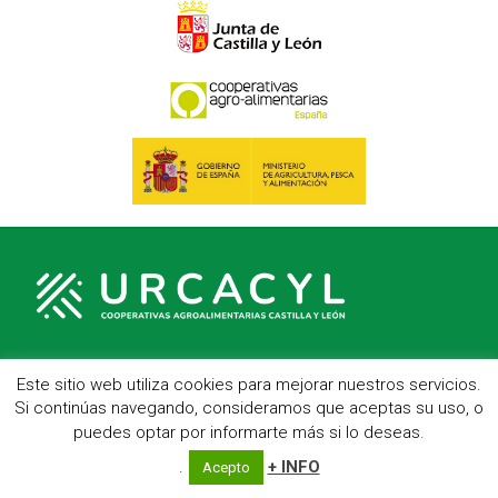
Este sitio web utiliza cookies para mejorar nuestros servicios.
C/ Hípica, 1, entreplanta - 47007 Valladolid
Si continúas navegando, consideramos que aceptas su uso, o
Telf.: 983 23 95 15 - Fax: 983 22 23 56 -
Aviso Legal
puedes optar por informarte más si lo deseas.
.
+ INFO
Acepto