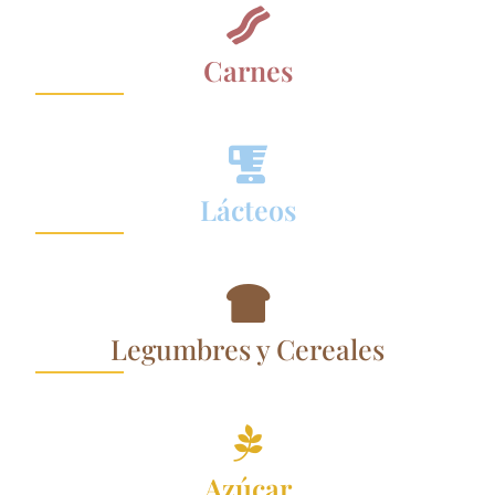

Carnes

Lácteos

Legumbres y Cereales

Azúcar