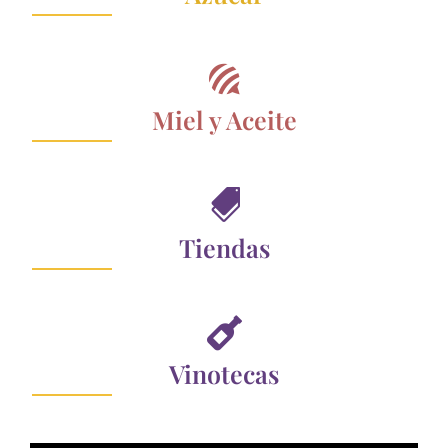

Miel y Aceite

Tiendas

Vinotecas
Añadido: