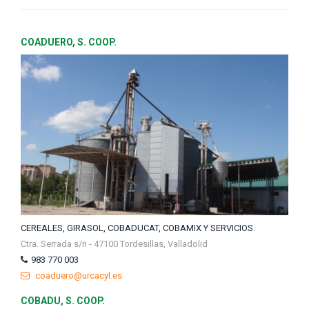
COADUERO, S. COOP.
CEREALES, GIRASOL, COBADUCAT, COBAMIX Y SERVICIOS.
Ctra. Serrada s/n - 47100 Tordesillas, Valladolid
983 770 003
coaduero@urcacyl.es
COBADU, S. COOP.