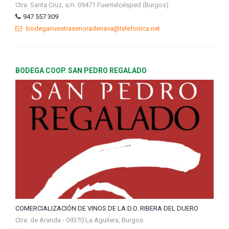
Ctra. Santa Cruz, s/n. 09471 Fuentelcésped (Burgos)
947 557 309
bodeganuestrasenoradenava@telefonica.net
BODEGA COOP. SAN PEDRO REGALADO
COMERCIALIZACIÓN DE VINOS DE LA D.O. RIBERA DEL DUERO
Ctra. de Aranda - 09370 La Aguilera, Burgos