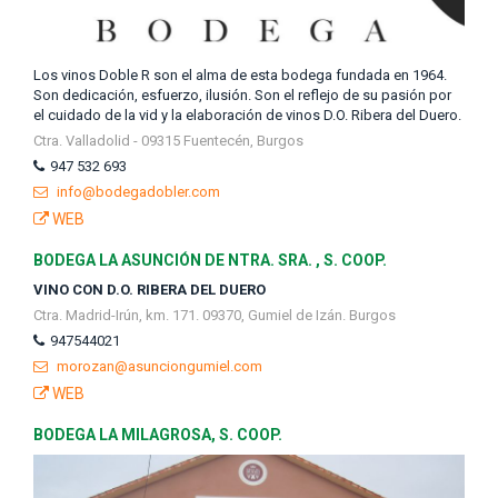
Los vinos Doble R son el alma de esta bodega fundada en 1964.
Son dedicación, esfuerzo, ilusión. Son el reflejo de su pasión por
el cuidado de la vid y la elaboración de vinos D.O. Ribera del Duero.
Ctra. Valladolid - 09315 Fuentecén, Burgos
947 532 693
info@bodegadobler.com
WEB
BODEGA LA ASUNCIÓN DE NTRA. SRA. , S. COOP.
VINO CON D.O. RIBERA DEL DUERO
Ctra. Madrid-Irún, km. 171. 09370, Gumiel de Izán. Burgos
947544021
morozan@asunciongumiel.com
WEB
BODEGA LA MILAGROSA, S. COOP.