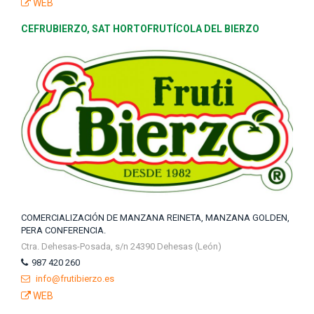
WEB
CEFRUBIERZO, SAT HORTOFRUTÍCOLA DEL BIERZO
COMERCIALIZACIÓN DE MANZANA REINETA, MANZANA GOLDEN,
PERA CONFERENCIA.
Ctra. Dehesas-Posada, s/n 24390 Dehesas (León)
987 420 260
info@frutibierzo.es
WEB