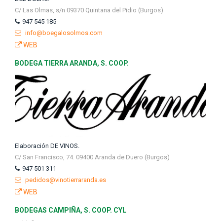
C/ Las Olmas, s/n 09370 Quintana del Pidio (Burgos)
947 545 185
info@boegalosolmos.com
WEB
BODEGA TIERRA ARANDA, S. COOP.
Elaboración DE VINOS.
C/ San Francisco, 74. 09400 Aranda de Duero (Burgos)
947 501 311
pedidos@vinotierraranda.es
WEB
BODEGAS CAMPIÑA, S. COOP. CYL