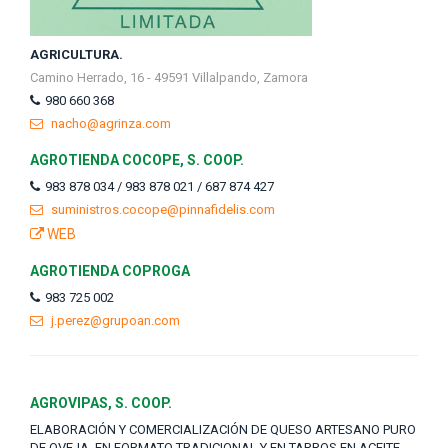
AGRICULTURA.
Camino Herrado, 16 - 49591 Villalpando, Zamora
980 660 368
nacho@agrinza.com
AGROTIENDA COCOPE, S. COOP.
983 878 034 / 983 878 021 / 687 874 427
suministros.cocope@pinnafidelis.com
WEB
AGROTIENDA COPROGA
983 725 002
j.perez@grupoan.com
AGROVIPAS, S. COOP.
ELABORACIÓN Y COMERCIALIZACIÓN DE QUESO ARTESANO PURO
DE OVEJA, EN FORMATO TRADICIONAL Y EN TARROS EN ACEITE