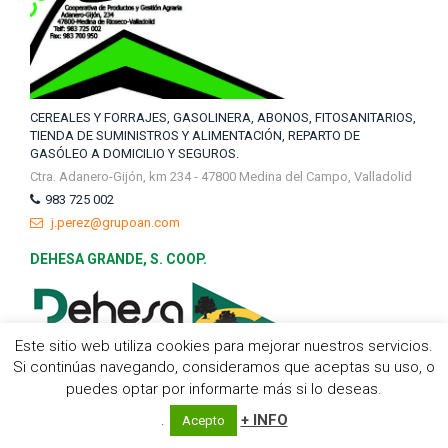
CEREALES Y FORRAJES, GASOLINERA, ABONOS, FITOSANITARIOS,
TIENDA DE SUMINISTROS Y ALIMENTACIÓN, REPARTO DE
GASÓLEO A DOMICILIO Y SEGUROS.
Ctra. Adanero-Gijón, km 234 - 47800 Medina del Campo, Valladolid
983 725 002
j.perez@grupoan.com
DEHESA GRANDE, S. COOP.
Este sitio web utiliza cookies para mejorar nuestros servicios.
Si continúas navegando, consideramos que aceptas su uso, o
puedes optar por informarte más si lo deseas.
COOPERATIVA DE 2º GRADO DE COMERCIALIZACIÓN AL POR
.
+ INFO
MAYOR Y AL DETALLE DE CARNE DE VACUNO.
Acepto
Ctra. Moronta, km. 1,300 37210 Vitigudino (Salamanca)