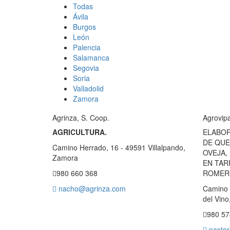
Todas
Ávila
Burgos
León
Palencia
Salamanca
Segovia
Soria
Valladolid
Zamora
Agrinza, S. Coop.
Agrovipa
AGRICULTURA.
ELABOR
DE QUE
Camino Herrado, 16 - 49591 Villalpando,
OVEJA,
Zamora
EN TAR
980 660 368
ROMER
nacho@agrinza.com
Camino A
del Vin
980 57
pastor