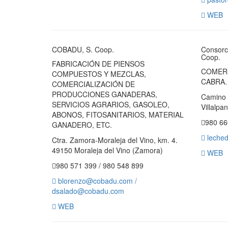
WEB
COBADU, S. Coop.
Consorc
Coop.
FABRICACIÓN DE PIENSOS
COMERC
COMPUESTOS Y MEZCLAS,
CABRA.
COMERCIALIZACIÓN DE
PRODUCCIONES GANADERAS,
Camino d
SERVICIOS AGRARIOS, GASOLEO,
Villalpa
ABONOS, FITOSANITARIOS, MATERIAL
980 66
GANADERO, ETC.
leched
Ctra. Zamora-Moraleja del Vino, km. 4.
49150 Moraleja del Vino (Zamora)
WEB
980 571 399 / 980 548 899
blorenzo@cobadu.com /
dsalado@cobadu.com
WEB