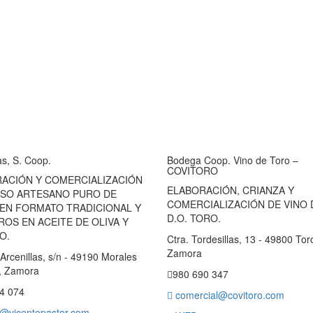
s, S. Coop.
Bodega Coop. Vino de Toro –
COVITORO
ACIÓN Y COMERCIALIZACIÓN
ELABORACIÓN, CRIANZA Y
SO ARTESANO PURO DE
COMERCIALIZACIÓN DE VINO 
 EN FORMATO TRADICIONAL Y
D.O. TORO.
ROS EN ACEITE DE OLIVA Y
O.
Ctra. Tordesillas, 13 - 49800 Tor
Zamora
rcenillas, s/n - 49190 Morales
o, Zamora
980 690 347
4 074
comercial@covitoro.com
@vicentepastor.com