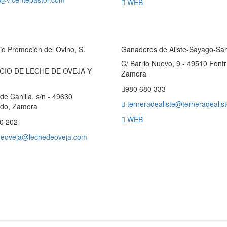
WEB
io Promoción del Ovino, S.
Ganaderos de Aliste-Sayago-Sa
C/ Barrio Nuevo, 9 - 49510 Fonfr
IO DE LECHE DE OVEJA Y
Zamora
980 680 333
e Canilla, s/n - 49630
terneradealiste@terneradealist
ndo, Zamora
WEB
0 202
eoveja@lechedeoveja.com