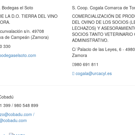
. Bodegas el Soto
S. Coop. Cogala Comarca de To
E LA D.O. TIERRA DEL VINO
COMERCIALIZACIÓN DE PRO
ORA.
DEL OVINO DE LOS SOCIOS (L
LECHAZOS) Y ASESORAMIENT
rcunvalación s/n. 49708
SOCIOS TANTO VETERINARIO
eva de Campeán (Zamora)
ADMINISTRATIVO.
0 330
C/ Palacio de las Leyes, 6 - 498
odegaselsoto.com
Zamora
980 691 811
cogala@urcacyl.es
Cobadú
1 399 / 980 548 899
zo@cobadu.com /
o@cobadu.com