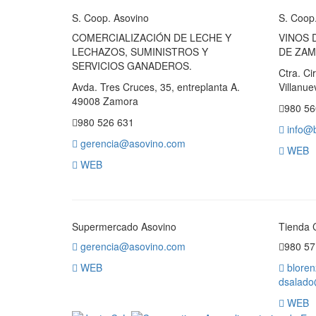
S. Coop. Asovino
S. Coop
COMERCIALIZACIÓN DE LECHE Y
VINOS D
LECHAZOS, SUMINISTROS Y
DE ZAM
SERVICIOS GANADEROS.
Ctra. Ci
Avda. Tres Cruces, 35, entreplanta A.
Villanu
49008 Zamora
980 56
980 526 631
info@b
gerencia@asovino.com
WEB
WEB
Supermercado Asovino
Tienda 
gerencia@asovino.com
980 57
WEB
bloren
dsalad
WEB