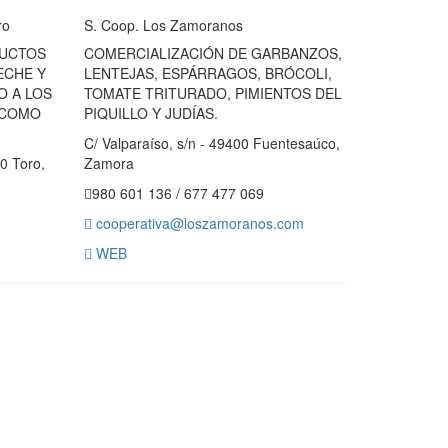
ro
S. Coop. Los Zamoranos
DUCTOS
COMERCIALIZACIÓN DE GARBANZOS,
ECHE Y
LENTEJAS, ESPÁRRAGOS, BRÓCOLI,
O A LOS
TOMATE TRITURADO, PIMIENTOS DEL
 COMO
PIQUILLO Y JUDÍAS.
C/ Valparaíso, s/n - 49400 Fuentesaúco,
00 Toro,
Zamora
980 601 136 / 677 477 069
cooperativa@loszamoranos.com
WEB