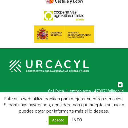
C/ Hípica, 1, entreplanta - 47007 Valladolid
Telf.: 983 23 95 15 - Fax: 983 22 23 56 -
Aviso Legal
Este sitio web utiliza cookies para mejorar nuestros servicios.
Si continúas navegando, consideramos que aceptas su uso, o
puedes optar por informarte más si lo deseas.
.
+ INFO
Acepto