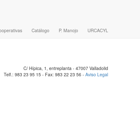
 común, otra forma de
ooperativas
Catálogo
P. Manojo
URCACYL
C/ Hípica, 1, entreplanta - 47007 Valladolid
Telf.: 983 23 95 15 - Fax: 983 22 23 56 -
Aviso Legal