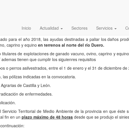
 LOS DAÑOS PRODUCIDOS POR
Inicio
Actualidad
Sectores
Servicios
C
ado para el año 2018, las ayudas destinadas a paliar los daños produ
ino, caprino y equino
en terrenos al norte del río Duero.
 titulares de explotaciones de ganado vacuno, ovino, caprino y equino
Y ademas tienen que cumplir los siguienres requisitos
s o perros asilvestrados, entre el 1 de enero y el 31 de diciembre de
 las pólizas indicadas en la convocatoria.
 Agrarias de Castilla y León.
erradicación de enfermedades.
licación.
l Servicio Territorial de Medio Ambiente de la provincia en que éste 
al fin en un
plazo máximo de 48 horas
desde que se produjo el sinies
 continuación: