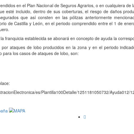
endidos en el Plan Nacional de Seguros Agrarios, o en cualquiera de la
ue esté incluido, dentro de sus coberturas, el riesgo de daños prod
asegurados que así consten en las pólizas anteriormente mencion
torio de Castilla y León, en el periodo comprendido entre el 1 de ener
uero.
a la franquicia establecida se abonará en concepto de ayuda la corresp
 por ataques de lobo producidos en la zona y en el periodo indicado
 para los casos de ataques de lobo, son:
nlace:
ministracionElectronica/es/Plantilla100Detalle/1251181050732/Ayuda01