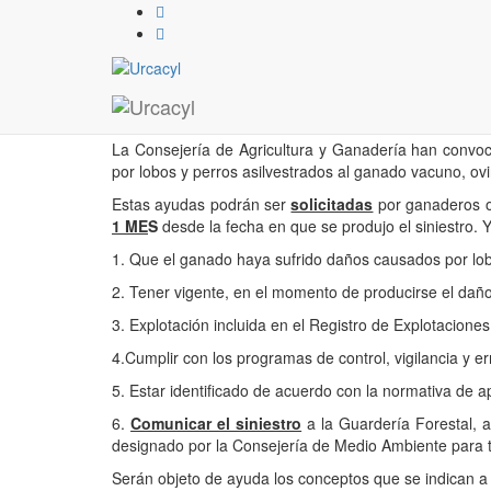
AYUDAS PARA PALIAR
ASILVESTRADOS 2018
03 / 08 / 2018
La Consejería de Agricultura y Ganadería han convoc
por lobos y perros asilvestrados al ganado vacuno, ov
Estas ayudas podrán ser
solicitadas
por ganaderos o
1 ME
S
desde la fecha en que se produjo el siniestro. 
1. Que el ganado haya sufrido daños causados por lobo
2. Tener vigente, en el momento de producirse el daño,
3. Explotación incluida en el Registro de Explotaciones
4.Cumplir con los programas de control, vigilancia y 
5. Estar identificado de acuerdo con la normativa de ap
6.
Comunicar el siniestro
a la Guardería Forestal, a
designado por la Consejería de Medio Ambiente para t
Serán objeto de ayuda los conceptos que se indican a