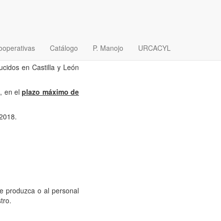
 LOBOS Y PERROS
ooperativas
Catálogo
P. Manojo
URCACYL
cidos en Castilla y León
, en el
plazo máximo de
 2018.
se produzca o al personal
tro.