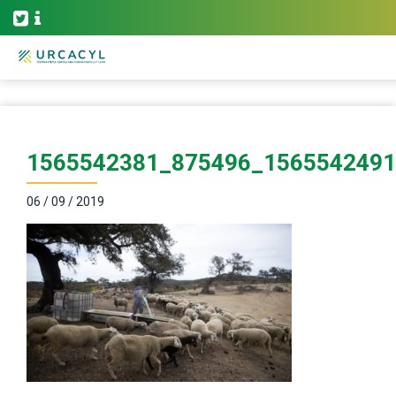
1565542381_875496_156554249
06 / 09 / 2019