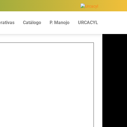
rativas
Catálogo
P. Manojo
URCACYL