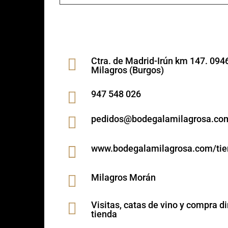

Ctra. de Madrid-Irún km 147. 094
Milagros (Burgos)

947 548 026

pedidos@bodegalamilagrosa.co

www.bodegalamilagrosa.com/ti

Milagros Morán

Visitas, catas de vino y compra di
tienda