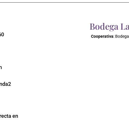
Bodega La
60
Cooperativa
: Bodega
m
enda2
recta en