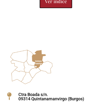
Ver índice
Ctra Boada s/n.

09314 Quintanamanvirgo (Burgos)