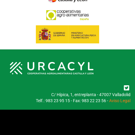
C/ Hípica, 1, entreplanta - 47007 Valladolid
Telf.: 983 23 95 15 - Fax: 983 22 23 56 -
Aviso Legal