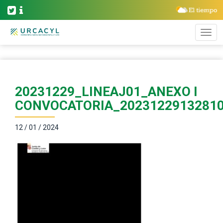
20231229_LINEAJ01_ANEXO I
CONVOCATORIA_2023122913281
12 / 01 / 2024