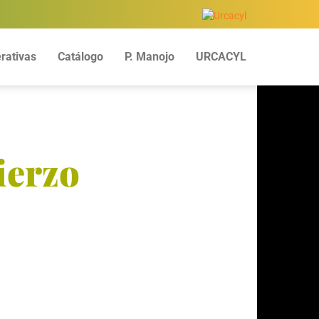
rativas
Catálogo
P. Manojo
URCACYL
ierzo