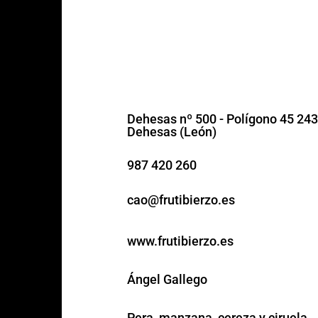
Dehesas nº 500 - Polígono 45 24
Dehesas (León)
987 420 260
cao@frutibierzo.es
www.frutibierzo.es
Ángel Gallego
Pera, manzana, cereza y ciruela