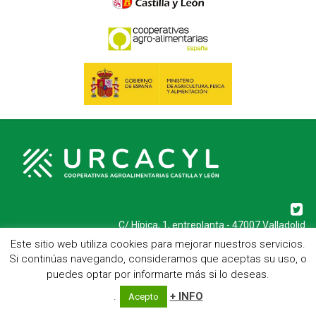
C/ Hípica, 1, entreplanta - 47007 Valladolid
Telf.: 983 23 95 15 - Fax: 983 22 23 56 -
Aviso Legal
Este sitio web utiliza cookies para mejorar nuestros servicios.
Si continúas navegando, consideramos que aceptas su uso, o
puedes optar por informarte más si lo deseas.
.
+ INFO
Acepto