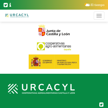
desequilibrios-de-la-cadena-v-congreso-cooperativas-
castilla-y-leon