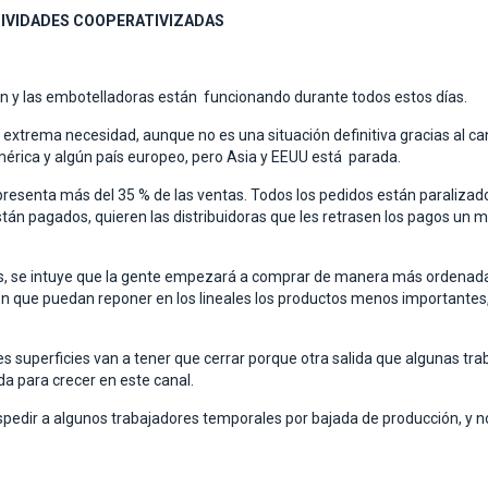
TIVIDADES COOPERATIVIZADAS
ón y las embotelladoras están funcionando durante todos estos días.
e extrema necesidad, aunque no es una situación definitiva gracias al ca
érica y algún país europeo, pero Asia y EEUU está parada.
resenta más del 35 % de las ventas. Todos los pedidos están paralizados
án pagados, quieren las distribuidoras que les retrasen los pagos un mes
, se intuye que la gente empezará a comprar de manera más ordenada 
e puedan reponer en los lineales los productos menos importantes, com
 superficies van a tener que cerrar porque otra salida que algunas trab
da para crecer en este canal.
edir a algunos trabajadores temporales por bajada de producción, y n