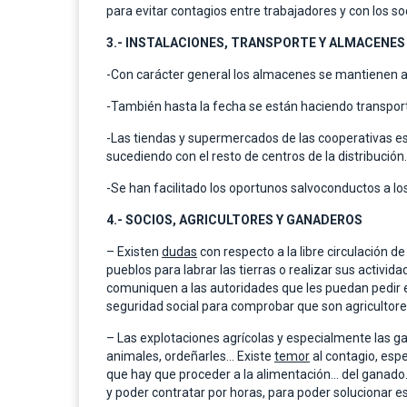
para evitar contagios entre trabajadores y con los so
3.- INSTALACIONES, TRANSPORTE Y ALMACENES
-Con carácter general los almacenes se mantienen ab
-También hasta la fecha se están haciendo transport
-Las tiendas y supermercados de las cooperativas es
sucediendo con el resto de centros de la distribució
-Se han facilitado los oportunos salvoconductos a los
4.- SOCIOS, AGRICULTORES Y GANADEROS
– Existen
dudas
con respecto a la libre circulación 
pueblos para labrar las tierras o realizar sus activi
comuniquen a las autoridades que les puedan pedir 
seguridad social para comprobar que son agricultor
– Las explotaciones agrícolas y especialmente las g
animales, ordeñarles… Existe
temor
al contagio, esp
que hay que proceder a la alimentación… del ganado
y poder contratar por horas, para poder solucionar e