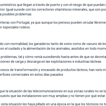
uministros que llegan a través de puerto y con el riesgo de que puedan 
rior. Igual sucede con los correctores vitamínicos minerales, que son poc
ía posibles problemas.
nteras con Portugal, ya que aunque los piensos pueden circular libremen
cer especiales rodeos.
do con normalidad, los ganaderos tanto de ovino como de vacuno de lech
on el cuidado y la alimentación de los animales, asistidos en todo mom
 de problemas, tal y cómo venía sucediendo hasta antes de que se decre
aciones de carga y descarga en las explotaciones e industrias lácteas.
cesos de transformación y envasado de productos lácteos, han visto i
rficies comerciales en estos días pasados.
ue la situación de las telecomunicaciones en sus zonas rurales no se l
uesto que las instalaciones son muy amplias y no tienen por qué estar
esta situación les haya pillado en una época en la que los técnicos no t