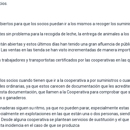
cios.
iertos para que los socios puedan ir a los mismos a recoger los sumini
es sin problema para la recogida de leche, la entrega de animales a lo
tán abiertas y estos últimos días han tenido una gran afluencia de públ
n. Las ventas en las tienda se han visto incrementadas de manera impor
 trabajadores y transportistas certificados por las cooperativas en las 
de los socios cuando tienen que ir a la cooperativa a por suministros o 
dades ordinarias, ya que estos carecen de documentación que les acredite 
esta documentación, que llamen a la Cooperativa para comprobar que s
es o ganaderos.
anaderas siguen su ritmo, ya que no pueden parar, especialmente estas 
ecialmente en explotaciones en las que están una o dos personas, siend
. Desde alguna cooperativa se plantean servicios de sustitución y el 
sta incidencia en el caso de que se produzca