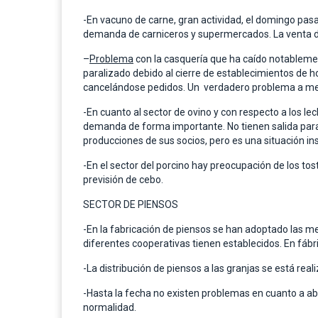
-En vacuno de carne, gran actividad, el domingo pas
demanda de carniceros y supermercados. La venta de
–
Problema
con la casquería que ha caído notablemen
paralizado debido al cierre de establecimientos de h
cancelándose pedidos. Un verdadero problema a me
-En cuanto al sector de ovino y con respecto a los l
demanda de forma importante. No tienen salida para e
producciones de sus socios, pero es una situación i
-En el sector del porcino hay preocupación de los tos
previsión de cebo.
SECTOR DE PIENSOS
-En la fabricación de piensos se han adoptado las m
diferentes cooperativas tienen establecidos. En fáb
-La distribución de piensos a las granjas se está rea
-Hasta la fecha no existen problemas en cuanto a ab
normalidad.