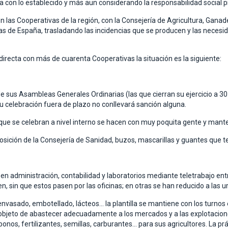
onía con lo establecido y más aun considerando la responsabilidad socia
 Cooperativas de la región, con la Consejería de Agricultura, Ganaderí
as de España, trasladando las incidencias que se producen y las neces
irecta con más de cuarenta Cooperativas la situación es la siguiente:
e sus Asambleas Generales Ordinarias (las que cierran su ejercicio a 30
 celebración fuera de plazo no conllevará sanción alguna.
 que se celebran a nivel interno se hacen con muy poquita gente y man
osición de la Consejería de Sanidad, buzos, mascarillas y guantes que t
n administración, contabilidad y laboratorios mediante teletrabajo entre
, sin que estos pasen por las oficinas; en otras se han reducido a las u
envasado, embotellado, lácteos… la plantilla se mantiene con los turnos
l objeto de abastecer adecuadamente a los mercados y a las explotacio
s, fertilizantes, semillas, carburantes… para sus agricultores. La prá