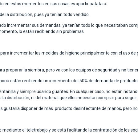
do en estos momentos en sus casas es «partir patatas».
 la distribución, pues ya tenían todo vendido.
tado incrementar sus demandas, ya tenían todo lo que necesitaban compr
 momento, lo están recibiendo sin problemas.
ara incrementar las medidas de higiene principalmente con el uso de 
ara preparar la siembra, pero va con los equipos de seguridad y no tien
oria están recibiendo un incremento del 50% de demanda de producto d
a ventanilla y siempre usando guantes. En cualquier caso, no están nota
 la distribución, ni del material que ellos necesitan comprar para seguir
 les gustaría disponer de más producto desinfectante de manos, pero no 
mediante el teletrabajo y se está facilitando la contratación de los soci