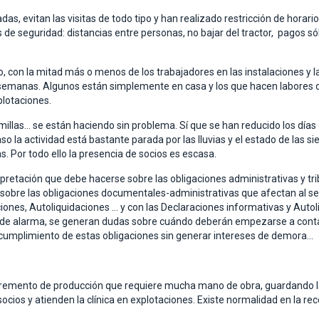
das, evitan las visitas de todo tipo y han realizado restricción de horar
 de seguridad: distancias entre personas, no bajar del tractor, pagos só
, con la mitad más o menos de los trabajadores en las instalaciones y 
 semanas. Algunos están simplemente en casa y los que hacen labores de
plotaciones.
emillas… se están haciendo sin problema. Sí que se han reducido los días
aso la actividad está bastante parada por las lluvias y el estado de las 
s. Por todo ello la presencia de socios es escasa.
retación que debe hacerse sobre las obligaciones administrativas y tribu
 sobre las obligaciones documentales-administrativas que afectan al sect
aciones, Autoliquidaciones … y con las Declaraciones informativas y Au
de alarma, se generan dudas sobre cuándo deberán empezarse a contar 
 cumplimiento de estas obligaciones sin generar intereses de demora…
incremento de producción que requiere mucha mano de obra, guardando
socios y atienden la clínica en explotaciones. Existe normalidad en la re