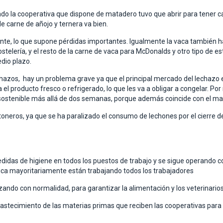
ado la cooperativa que dispone de matadero tuvo que abrir para tener c
 carne de añojo y ternera va bien.
te, lo que supone pérdidas importantes. Igualmente la vaca también ha 
ostelería, y el resto de la carne de vaca para McDonalds y otro tipo de 
dio plazo.
echazos, hay un problema grave ya que el principal mercado del lechazo e
l producto fresco o refrigerado, lo que les va a obligar a congelar. Por
nsostenible más allá de dos semanas, porque además coincide con el may
toneros, ya que se ha paralizado el consumo de lechones por el cierre d
edidas de higiene en todos los puestos de trabajo y se sigue operando c
rica mayoritariamente están trabajando todos los trabajadores
lizando con normalidad, para garantizar la alimentación y los veterinario
astecimiento de las materias primas que reciben las cooperativas para 