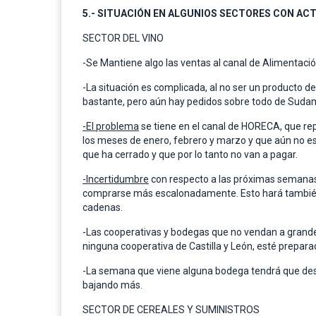
5.- SITUACIÓN EN ALGUNIOS SECTORES CON AC
SECTOR DEL VINO
-Se Mantiene algo las ventas al canal de Alimentaci
-La situación es complicada, al no ser un producto d
bastante, pero aún hay pedidos sobre todo de Sudam
-El problema
se tiene en el canal de HORECA, que rep
los meses de enero, febrero y marzo y que aún no est
que ha cerrado y que por lo tanto no van a pagar.
-Incertidumbre
con respecto a las próximas semanas
comprarse más escalonadamente. Esto hará también qu
cadenas.
-Las cooperativas y bodegas que no vendan a grandes
ninguna cooperativa de Castilla y León, esté prepara
-La semana que viene alguna bodega tendrá que desp
bajando más.
SECTOR DE CEREALES Y SUMINISTROS