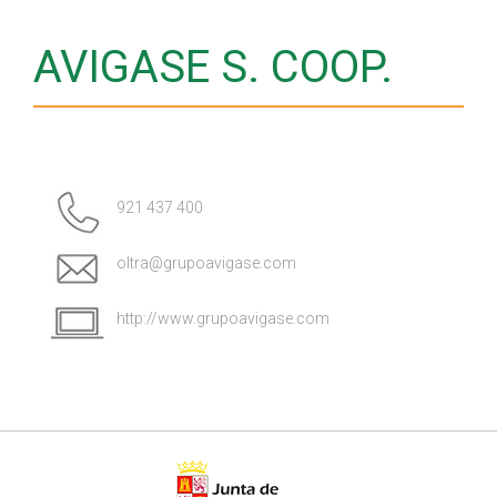
AVIGASE S. COOP.
921 437 400
oltra@grupoavigase.com
http://www.grupoavigase.com