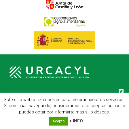
C/ Hípica, 1, entreplanta - 47007 Valladolid
Este sitio web utiliza cookies para mejorar nuestros servicios.
Telf.: 983 23 95 15 - Fax: 983 22 23 56 -
Aviso Legal
Si continúas navegando, consideramos que aceptas su uso, o
puedes optar por informarte más si lo deseas.
.
+ INFO
Acepto