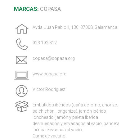
MARCAS:
COPASA
Avda. Juan Pablo II, 130. 37008, Salamanca.
923 192 312
copasa@copasa.org
www.copasa.org
Víctor Rodríguez
Embutidos ibéricos (caña de lomo, chorizo,
salchichón, longaniza), jamón ibérico
loncheado, jamón y paleta ibérica
deshuesados y envasados al vacío, panceta
ibérica envasada al vacío.
Carne de vacuno