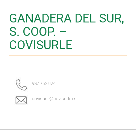
GANADERA DEL SUR,
S. COOP. –
COVISURLE
987 752 024
covisurle@covisurle.es