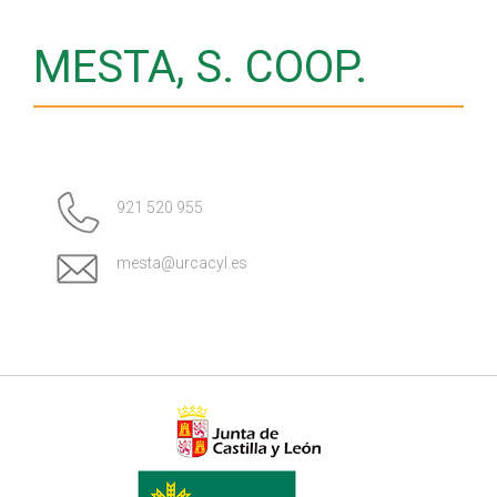
MESTA, S. COOP.
921 520 955
mesta@urcacyl.es