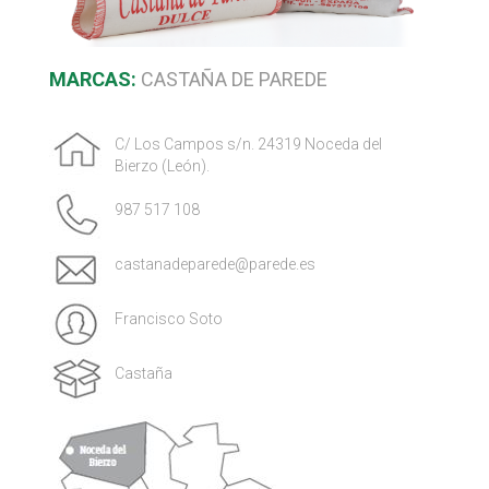
MARCAS:
CASTAÑA DE PAREDE
C/ Los Campos s/n. 24319 Noceda del
Bierzo (León).
987 517 108
castanadeparede@parede.es
Francisco Soto
Castaña