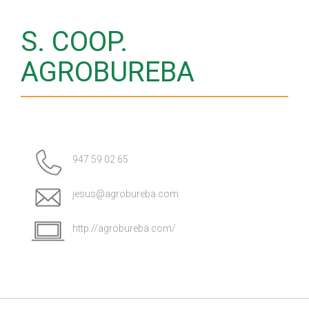
S. COOP.
AGROBUREBA
947 59 02 65
jesus@agrobureba.com
http://agrobureba.com/