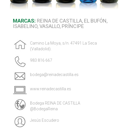
MARCAS:
REINA DE CASTILLA, EL BUFÓN,
ISABELINO, VASALLO, PRÍNCIPE
Camino La Moya, s/n. 47491 La Seca
(Valladolid).
983 816 667
bodega@reinadecastilla.es
www.reinadecastilla.es
Bodega REINA DE CASTILLA
@BodegaReina
Jesús Escudero