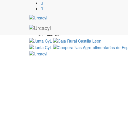
S. Coop. Socotem
979 844 553