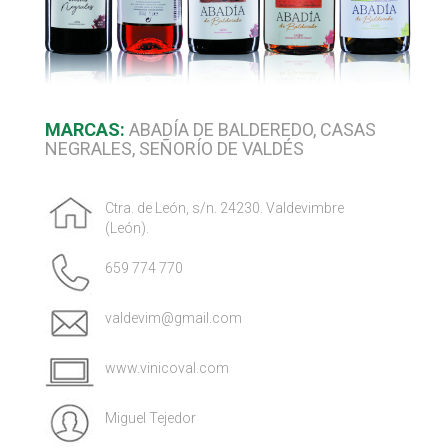
MARCAS:
ABADÍA DE BALDEREDO, CASAS
NEGRALES, SEÑORÍO DE VALDÉS
Ctra. de León, s/n. 24230. Valdevimbre
(León).
659 774 770
valdevim@gmail.com
www.vinicoval.com
Miguel Tejedor