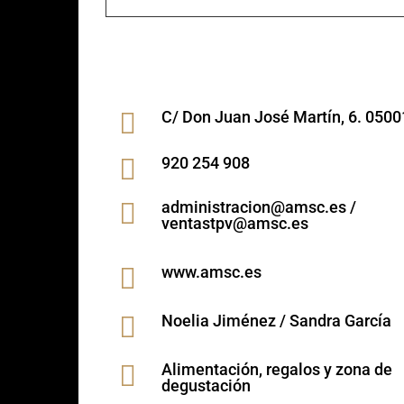

C/ Don Juan José Martín, 6. 0500

920 254 908

administracion@amsc.es /
ventastpv@amsc.es

www.amsc.es

Noelia Jiménez / Sandra García

Alimentación, regalos y zona de
degustación