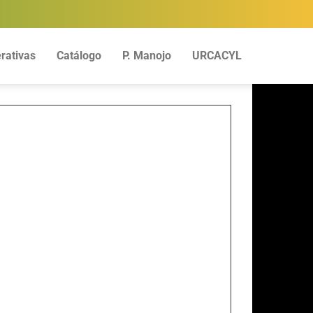
rativas
Catálogo
P. Manojo
URCACYL