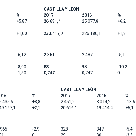
CASTILLA Y LEÓN
%
2017
2016
%
+5,87
26.651,4
25.077,8
+6,2
+1,60
230.417,7
226.180,1
+1,8
-6,12
2.361
2.487
-5,1
-8,00
88
98
-10,2
-1,80
0,747
0,747
0
CASTILLA Y LEÓN
016
%
2017
2016
%
5.435,5
+8,8
2.451,9
3.014,2
-18,6
49.197,1
+2,1
20.616,1
19.414,4
+6,1
.965
-2.9
328
347
-5,4
91
0
29
30
-3,3