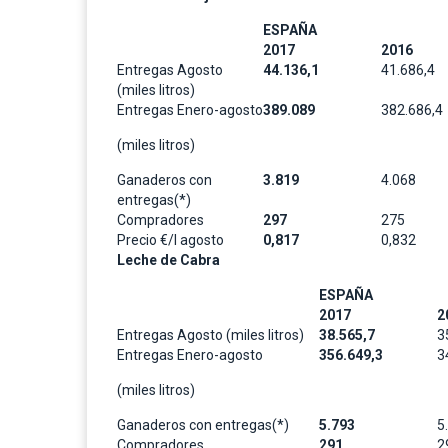
ESPAÑA
2017
2016
Entregas Agosto
44.136,1
41.686,4
(miles litros)
Entregas Enero-agosto
389.089
382.686,4
(miles litros)
Ganaderos con
3.819
4.068
entregas(*)
Compradores
297
275
Precio €/l agosto
0,817
0,832
Leche de Cabra
ESPAÑA
2017
2
Entregas Agosto (miles litros)
38.565,7
3
Entregas Enero-agosto
356.649,3
3
(miles litros)
Ganaderos con entregas(*)
5.793
5
Compradores
291
2