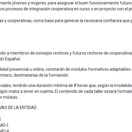
iamente jóvenes y mujeres, para asegurar el buen funcionamiento futuro 
los procesos de integración cooperativa en curso o en proyecto con el 
nas y cooperativas, como base para generar la necesaria confianza que
gido a miembros de consejos rectores y futuros rectores de cooperativas
ado Español.
dad presencial u online, constarán de módulos formativos adaptables a
ntario, destinatarias de la formación.
ciales, tendrán una duración mínima de 8 horas que, según la modalidad
n matiz a tener en cuenta. El contenido de cada taller estará formado
or módulo.
AS DE LA ENTIDAD.
.
.
O-I.
O-II.