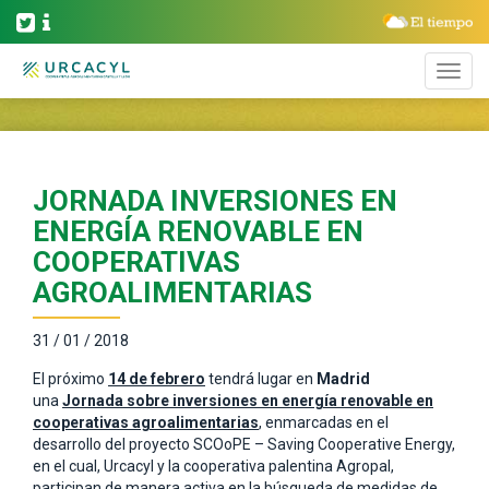
JORNADA INVERSIONES EN
ENERGÍA RENOVABLE EN
COOPERATIVAS
AGROALIMENTARIAS
31 / 01 / 2018
El próximo
14 de febrero
tendrá lugar en
Madrid
una
Jornada sobre inversiones en energía renovable en
cooperativas agroalimentarias
, enmarcadas en el
desarrollo del proyecto SCOoPE – Saving Cooperative Energy,
en el cual, Urcacyl y la cooperativa palentina Agropal,
participan de manera activa en la búsqueda de medidas de