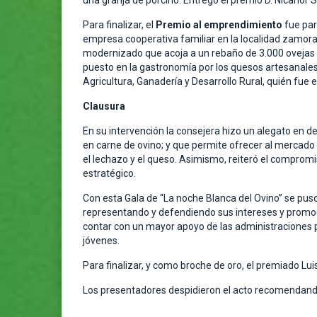
una granja de porcino. Entrego el premio D. Nicanor
Para finalizar, el
Premio al emprendimiento
fue pa
empresa cooperativa familiar en la localidad zamor
modernizado que acoja a un rebaño de 3.000 ovejas d
puesto en la gastronomía por los quesos artesanales
Agricultura, Ganadería y Desarrollo Rural, quién fue 
Clausura
En su intervención la consejera hizo un alegato en d
en carne de ovino; y que permite ofrecer al mercado
el lechazo y el queso. Asimismo, reiteró el comprom
estratégico.
Con esta Gala de “La noche Blanca del Ovino” se pus
representando y defendiendo sus intereses y promoc
contar con un mayor apoyo de las administraciones pú
jóvenes.
Para finalizar, y como broche de oro, el premiado Lu
Los presentadores despidieron el acto recomendando 