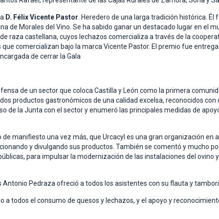
 Santos Rafael, representante de las Cajas Rurales de Zamora, Soria y 
ra
D. Félix Vicente Pastor
. Heredero de una larga tradición histórica. É
ana de Morales del Vino. Se ha sabido ganar un destacado lugar en el 
e raza castellana, cuyos lechazos comercializa a través de la coopera
 que comercializan bajo la marca Vicente Pastor. El premio fue entrega
encargada de cerrar la Gala
efensa de un sector que coloca Castilla y León como la primera comunida
 dos productos gastronómicos de una calidad excelsa, reconocidos con d
iso de la Junta con el sector y enumeró las principales medidas de apo
o de manifiesto una vez más, que Urcacyl es una gran organización en a
ionando y divulgando sus productos. También se comentó y mucho por 
blicas, para impulsar la modernización de las instalaciones del ovino y
is Antonio Pedraza ofreció a todos los asistentes con su flauta y tambo
a todos el consumo de quesos y lechazos, y el apoyo y reconocimiento 