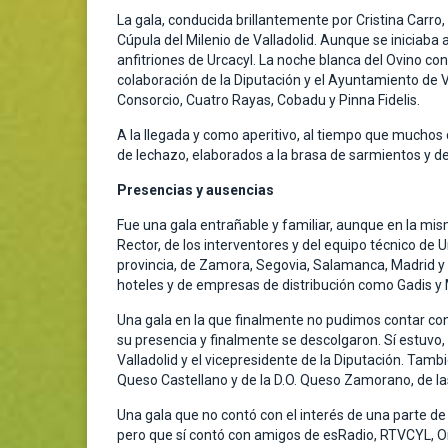
La gala, conducida brillantemente por Cristina Carro
Cúpula del Milenio de Valladolid. Aunque se iniciaba
anfitriones de Urcacyl. La noche blanca del Ovino con
colaboración de la Diputación y el Ayuntamiento de V
Consorcio, Cuatro Rayas, Cobadu y Pinna Fidelis.
A la llegada y como aperitivo, al tiempo que muchos 
de lechazo, elaborados a la brasa de sarmientos y d
Presencias y ausencias
Fue una gala entrañable y familiar, aunque en la mi
Rector, de los interventores y del equipo técnico de
provincia, de Zamora, Segovia, Salamanca, Madrid y 
hoteles y de empresas de distribución como Gadis y M
Una gala en la que finalmente no pudimos contar con 
su presencia y finalmente se descolgaron. Sí estuvo,
Valladolid y el vicepresidente de la Diputación. Tamb
Queso Castellano y de la D.O. Queso Zamorano, de l
Una gala que no contó con el interés de una parte de
pero que sí contó con amigos de esRadio, RTVCYL, O