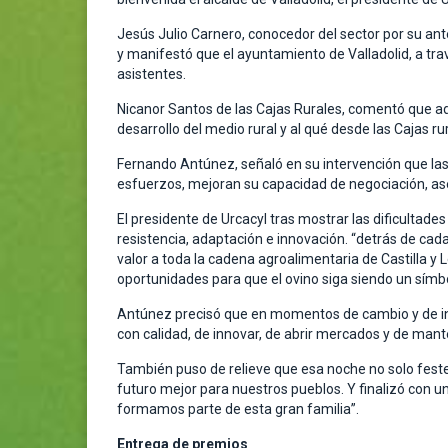
Jesús Julio Carnero, conocedor del sector por su ante
y manifestó que el ayuntamiento de Valladolid, a trav
asistentes.
Nicanor Santos de las Cajas Rurales, comentó que ad
desarrollo del medio rural y al qué desde las Cajas ru
Fernando Antúnez, señaló en su intervención que las 
esfuerzos, mejoran su capacidad de negociación, aseg
El presidente de Urcacyl tras mostrar las dificultad
resistencia, adaptación e innovación. “detrás de ca
valor a toda la cadena agroalimentaria de Castilla 
oportunidades para que el ovino siga siendo un símbol
Antúnez precisó que en momentos de cambio y de inc
con calidad, de innovar, de abrir mercados y de mant
También puso de relieve que esa noche no solo feste
futuro mejor para nuestros pueblos. Y finalizó con 
formamos parte de esta gran familia”.
Entrega de premios