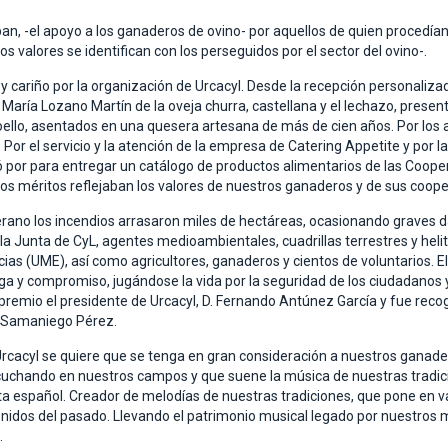
an, -el apoyo a los ganaderos de ovino- por aquellos de quien procedían
 valores se identifican con los perseguidos por el sector del ovino-.
 cariño por la organización de Urcacyl. Desde la recepción personalizada
María Lozano Martín de la oveja churra, castellana y el lechazo, presen
ello, asentados en una quesera artesana de más de cien años. Por los a
 Por el servicio y la atención de la empresa de Catering Appetite y por 
ó por para entregar un catálogo de productos alimentarios de las Cooper
yos méritos reflejaban los valores de nuestros ganaderos y de sus coope
rano los incendios arrasaron miles de hectáreas, ocasionando graves d
 la Junta de CyL, agentes medioambientales, cuadrillas terrestres y hel
ias (UME), así como agricultores, ganaderos y cientos de voluntarios. E
ga y compromiso, jugándose la vida por la seguridad de los ciudadanos y
premio el presidente de Urcacyl, D. Fernando Antúnez García y fue recog
o Samaniego Pérez.
rcacyl se quiere que se tenga en gran consideración a nuestros ganade
scuchando en nuestros campos y que suene la música de nuestras tradici
ta español. Creador de melodías de nuestras tradiciones, que pone en valo
onidos del pasado. Llevando el patrimonio musical legado por nuestros ma
.