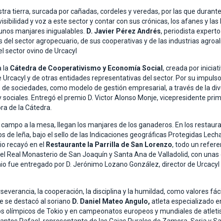
tra tierra, surcada por cañadas, cordeles y veredas, por las que durant
isibilidad y voz a este sector y contar con sus crónicas, los afanes y l
e unos manjares inigualables.
D. Javier Pérez Andrés
, periodista expert
del sector agropecuario, de sus cooperativas y de las industrias agroal
el sector ovino de Urcacyl
a la
Cátedra de Cooperativismo y Economía Social
, creada por inicia
Urcacyl y de otras entidades representativas del sector. Por su impulso e
o de sociedades, como modelo de gestión empresarial, a través de la div
ociales. Entregó el premio D. Victor Alonso Monje, vicepresidente primer
ra de la Cátedra.
l campo a la mesa, llegan los manjares de los ganaderos. En los restau
 de leña, bajo el sello de las Indicaciones geográficas Protegidas Lecha
io recayó en el
Restaurante la Parrilla de San Lorenzo
, todo un refer
del Real Monasterio de San Joaquín y Santa Ana de Valladolid, con una
emio fue entregado por D. Jerónimo Lozano González, director de Urcacyl
severancia, la cooperación, la disciplina y la humildad, como valores f
he se destacó al soriano
D. Daniel Mateo Angulo,
atleta especializado e
egos olímpicos de Tokio y en campeonatos europeos y mundiales de atle