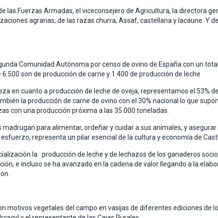
las Fuerzas Armadas, el viceconsejero de Agricultura, la directora gene
izaciones agrarias; de las razas churra, Assaf, castellana y lacaune. Y 
a segunda Comunidad Autónoma por censo de ovino de España con un tot
ue 6.500 son de producción de carne y 1.400 de producción de leche
 en cuanto a producción de leche de oveja, representamos el 53% de l
bién la producción de carne de ovino con el 30% nacional lo que supon
as con una producción próxima a las 35.000 toneladas.
s madrugan para alimentar, ordeñar y cuidar a sus animales, y asegura
esfuerzo, representa un pilar esencial de la cultura y economía de Casti
alización la producción de leche y de lechazos de los ganaderos socios
tución, e incluso se ha avanzado en la cadena de valor llegando a la elab
ión.
on motivos vegetales del campo en vasijas de diferentes ediciones de l
Urcacyl y el representante de las Cajas Rurales.