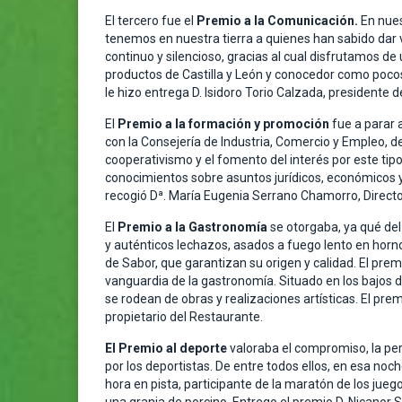
El tercero fue el
Premio a la Comunicación.
En nues
tenemos en nuestra tierra a quienes han sabido dar v
continuo y silencioso, gracias al cual disfrutamos d
productos de Castilla y León y conocedor como pocos 
le hizo entrega D. Isidoro Torio Calzada, presidente d
El
Premio a la formación y promoción
fue a parar 
con la Consejería de Industria, Comercio y Empleo, de 
cooperativismo y el fomento del interés por este tip
conocimientos sobre asuntos jurídicos, económicos y s
recogió Dª. María Eugenia Serrano Chamorro, Directo
El
Premio a la Gastronomía
se otorgaba, ya qué de
y auténticos lechazos, asados a fuego lento en hornos
de Sabor, que garantizan su origen y calidad. El prem
vanguardia de la gastronomía. Situado en los bajos 
se rodean de obras y realizaciones artísticas. El pr
propietario del Restaurante.
El Premio al deporte
valoraba el compromiso, la per
por los deportistas. De entre todos ellos, en esa noc
hora en pista, participante de la maratón de los ju