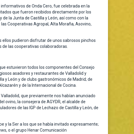
e informativos de Onda Cero, fue celebrada en la
vitados que fueron recibidos directamente por los
 de la Junta de Castilla y León, así como con la
y las Cooperativas Agropal, Alta Moraña, Asovino,
s ellos pudieron disfrutar de unos sabrosos pinchos
s de las cooperativas colaboradoras.
 que estuvieron todos los componentes del Consejo
igiosos asadores y restaurantes de Valladolid y
la y León y de clubs gastronómicos de Madrid; de
lcazarén y de la Internacional de Cocina.
de Valladolid, que previamente nos habían anunciado
el ovino, la consejera de AGYDR, el alcalde de
guladores de las IGP de Lechazo de Castilla y León, de
pe y la Ser a los que se había invitado expresamente;
news, o el grupo Henar Comunicación