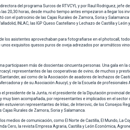
, directora del programa Surcos de RTVCYL y por Raul Rodriguez, jefe d
 a las 20,30 horas, desde mucho tiempo antes empezaron a llegar los in
tó con el patrocinio de las Cajas Rurales de Zamora, Soria y Salamanca y
alladolid, INLAC, las IGP Queso Castellano y Lechazo de Castilla y León 
de los asistentes aprovechaban para fotografiarse en el photocall, todo
e unos exquisitos quesos puros de oveja adrezados por aromáticos vino
sma participasen más de doscientas cincuenta personas. Una gala en la
 Urcacyl; representantes de las cooperativas de ovino; de muchos y prest
Santander, así como de la Asociación de asadores de lechazos de Castil
ercadona y de su Asociación Asucyl, y de la Escuela de profesionales A
el presidente de la Junta, ni el presidente de la Diputación provincial 
 y muy bien acompañada, por representantes e implicados en el sector d
ién estuvieron representantes de Inlac, de Interovic, de los Consejos Re
as Cajas Rurales de Zamora, Soria y Salamanca.
 los medios de comunicación, como El Norte de Castilla, El Mundo, La Co
nda Cero, la revista Empresa Agraria, Castilla y León Económica, Agro