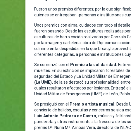
Fueron unos premios diferentes; por lo que significab
quienes se entregaban -personas e instituciones cuyos
Unos premios con alma, cuidados con todo el detalle y
fueron pasando. Desde las esculturas realizadas por 
esculturas de barro cocido realizadas por Gonzalo Co
por la imagen y cartelería, obra de Rqr comunicación.
culmino en la despedida, en la que Urcacyl aprovech
diferentes categorías, a personas e instituciones cu
Se comenzó con el
Premio a la solidaridad.
Este ve
muertes. En su extinción se implicaron forestales de
seguridad del Estado y La Unidad Militar de Emergenc
(La UME),
de la se destacó su profesionalidad, entre
cuales resultaron afectados por lesiones. Entregó el 
Unidad Militar de Emergencias (UME) de León, Pabl
Se prosiguió con el
Premio artista musical.
Desde U
concierto de balidos, esquilas y cencerros se siga e
Luis Antonio Pedraza de Castro,
músico y folkloris
pandereta y otros instrumentos, la frescura de los s
premio Dª. Nuria Mª. Arribas Vera, directora de INLAC