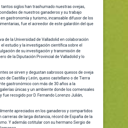
e tantos siglos han trashumado nuestras ovejas,
as bondades de nuestros ganaderos y su trabajo
o en gastronomía y turismo, incansable difusor de los
imentarias, fue el acreedor de este galardón del que
tiva de la Universidad de Valladolid en colaboración
l estudio y la investigación científica sobre el
ulgación de su investigación y transmisión de
o de la Diputación Provincial de Valladolid y lo
rantes se sirven y degustan sabrosos quesos de oveja
zo de Castilla y León, queso castellano o de Tierra
ente gastronómico con más de 30 años a la
s galerías únicas y un ambiente donde los comensales
 y fue recogido por D. Fernando Lorenzo Julián,
ácilmente apreciados en los ganaderos y compartidos
n carreras de larga distancia, récord de España de la
tismo. Y además cotitular con su hermano Sergio de