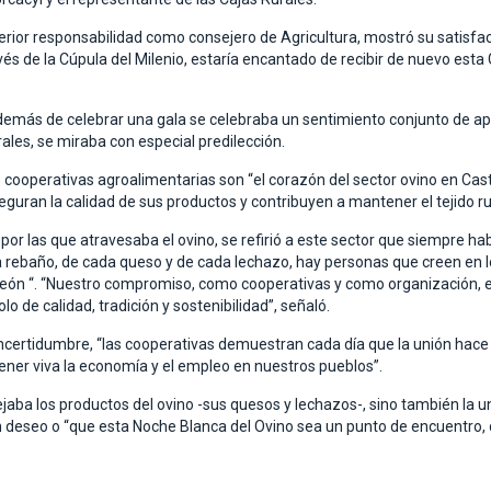
rior responsabilidad como consejero de Agricultura, mostró su satisfacci
és de la Cúpula del Milenio, estaría encantado de recibir de nuevo esta 
emás de celebrar una gala se celebraba un sentimiento conjunto de apoyo
rales, se miraba con especial predilección.
cooperativas agroalimentarias son “el corazón del sector ovino en Casti
uran la calidad de sus productos y contribuyen a mantener el tejido rur
es por las que atravesaba el ovino, se refirió a este sector que siempr
da rebaño, de cada queso y de cada lechazo, hay personas que creen en 
y León “. “Nuestro compromiso, como cooperativas y como organización, 
o de calidad, tradición y sostenibilidad”, señaló.
ertidumbre, “las cooperativas demuestran cada día que la unión hace 
ener viva la economía y el empleo en nuestros pueblos”.
jaba los productos del ovino -sus quesos y lechazos-, sino también la u
un deseo o “que esta Noche Blanca del Ovino sea un punto de encuentro, 