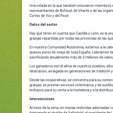
Una velada en la que también estuvieron miembros de 
representantes de Asfacyl, de Vitartis y de las organ
Cortes de Vox y del Psoe.
Datos del sector
Hay que tener en cuenta que Castilla y León, es l
granjas repartidas por todas las provincias de las q
En nuestra Comunidad Autónoma, estamos a la cabeza
quesos puros de oveja de toda España. Lideramos tam
sacrificando anualmente más de 3 millones de cabez
Los ganaderos son el alma de nuestros pueblos, ello
dedicación, arraigada en generaciones de tradición y 
Desde las cooperativas, se concentra para su comerci
granjas, se prestan servicios veterinarios y de susti
lechazos para su venta a la hostelería y a la distribuc
Intervenciones
Al inicio de la cena, en mesas redondas adornadas c
bienvenida el alcalde de Valladolid, el presidente de 