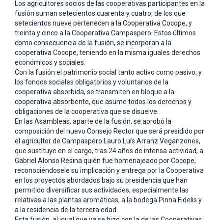
Los agricultores socios de las cooperativas participantes en la
fusión suman setecientos cuarenta y cuatro, de los que
setecientos nueve pertenecen a la Cooperativa Cocope, y
treinta y cinco a la Cooperativa Campaspero. Estos últimos
como consecuencia de la fusión, se incorporan a la
cooperativa Cocope, teniendo en la misma iguales derechos
económicos y sociales.
Con la fusión el patrimonio social tanto activo como pasivo, y
los fondos sociales obligatorios y voluntarios de la
cooperativa absorbida, se transmiten en bloque a la
cooperativa absorbente, que asume todos los derechos y
obligaciones de la cooperativa que se disuelve.
En las Asambleas, aparte de la fusión, se aprobó la
composición del nuevo Consejo Rector que será presidido por
el agricultor de Campaspero Lauro Luís Arranz Veganzones,
que sustituye en el cargo, tras 24 años de intensa actividad, a
Gabriel Alonso Resina quién fue homenajeado por Cocope,
reconociéndosele su implicación y entrega por la Cooperativa
en los proyectos abordados bajo su presidencia que han
permitido diversificar sus actividades, especialmente las
relativas a las plantas aromáticas, a la bodega Pinna Fidelis y
a la residencia de la tercera edad.
Esta fusión, al igual que ya se hizo con la de las Cooperativas