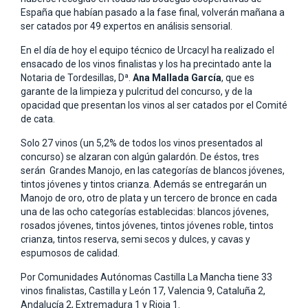
España que habían pasado a la fase final, volverán mañana a
ser catados por 49 expertos en análisis sensorial.
En el día de hoy el equipo técnico de Urcacyl ha realizado el
ensacado de los vinos finalistas y los ha precintado ante la
Notaria de Tordesillas, Dª.
Ana Mallada García
, que es
garante de la limpieza y pulcritud del concurso, y de la
opacidad que presentan los vinos al ser catados por el Comité
de cata.
Solo 27 vinos (un 5,2% de todos los vinos presentados al
concurso) se alzaran con algún galardón. De éstos, tres
serán Grandes Manojo, en las categorías de blancos jóvenes,
tintos jóvenes y tintos crianza. Además se entregarán un
Manojo de oro, otro de plata y un tercero de bronce en cada
una de las ocho categorías establecidas: blancos jóvenes,
rosados jóvenes, tintos jóvenes, tintos jóvenes roble, tintos
crianza, tintos reserva, semi secos y dulces, y cavas y
espumosos de calidad.
Por Comunidades Autónomas Castilla La Mancha tiene 33
vinos finalistas, Castilla y León 17, Valencia 9, Cataluña 2,
Andalucía 2, Extremadura 1 y Rioja 1.