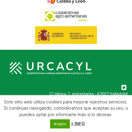
C/ Hípica, 1, entreplanta - 47007 Valladolid
Telf.: 983 23 95 15 - Fax: 983 22 23 56 -
Aviso Legal
Este sitio web utiliza cookies para mejorar nuestros servicios.
Si continúas navegando, consideramos que aceptas su uso, o
puedes optar por informarte más si lo deseas.
.
+ INFO
Acepto