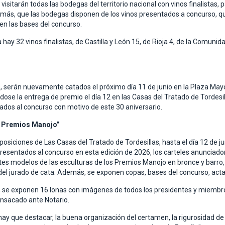
isitarán todas las bodegas del territorio nacional con vinos finalista
emás, que las bodegas disponen de los vinos presentados a concurso, q
en las bases del concurso.
 32 vinos finalistas, de Castilla y León 15, de Rioja 4, de la Comunida
, serán nuevamente catados el próximo día 11 de junio en la Plaza May
ndose la entrega de premio el día 12 en las Casas del Tratado de Torde
dos al concurso con motivo de este 30 aniversario.
s Premios Manojo”
posiciones de Las Casas del Tratado de Tordesillas, hasta el día 12 de ju
resentados al concurso en esta edición de 2026, los carteles anunciado
ntes modelos de las esculturas de los Premios Manojo en bronce y barro,
el jurado de cata. Además, se exponen copas, bases del concurso, actas
, se exponen 16 lonas con imágenes de todos los presidentes y miembros d
ensacado ante Notario.
“hay que destacar, la buena organización del certamen, la rigurosidad de