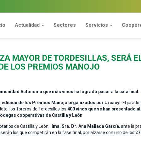
cio
Actualidad
Sectores
Servicios
Coopera
A MAYOR DE TORDESILLAS, SERÁ EL
S DE LOS PREMIOS MANOJO
Comunidad Autónoma que más vinos ha logrado pasar a la cata final.
 edición de los Premios Manojo organizados por Urcacyl
. El jurad
otel los Toreros de Tordesillas los
400 vinos que se han presentado a
odegas cooperativas de Castilla y León
.
otarios de Castilla y León,
Ilma. Sra. Dª. Ana Mallada García
, ante la p
 serán los que competirán en la fase final, por alzarse con uno de los
2