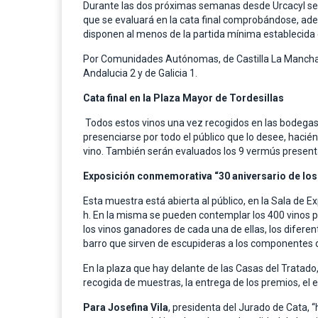
Durante las dos próximas semanas desde Urcacyl se v
que se evaluará en la cata final comprobándose, ad
disponen al menos de la partida mínima establecida 
Por Comunidades Autónomas, de Castilla La Mancha hay
Andalucia 2 y de Galicia 1.
Cata final en la Plaza Mayor de Tordesillas
Todos estos vinos una vez recogidos en las bodegas
presenciarse por todo el público que lo desee, hacié
vino. También serán evaluados los 9 vermús presenta
Exposición conmemorativa “30 aniversario de lo
Esta muestra está abierta al público, en la Sala de Ex
h. En la misma se pueden contemplar los 400 vinos p
los vinos ganadores de cada una de ellas, los difere
barro que sirven de escupideras a los componentes d
En la plaza que hay delante de las Casas del Tratado
recogida de muestras, la entrega de los premios, el 
Para Josefina Vila
, presidenta del Jurado de Cata, 