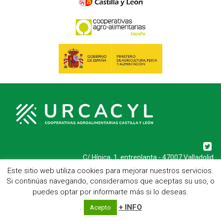
C/ Hípica, 1, entreplanta - 47007 Valladolid
Telf.: 983 23 95 15 - Fax: 983 22 23 56 -
Aviso Legal
Este sitio web utiliza cookies para mejorar nuestros servicios.
Si continúas navegando, consideramos que aceptas su uso, o
puedes optar por informarte más si lo deseas.
.
+ INFO
Acepto