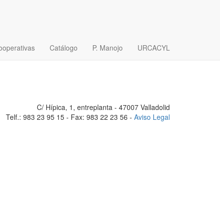
n PAC por SEQUÍA (y
ooperativas
Catálogo
P. Manojo
URCACYL
C/ Hípica, 1, entreplanta - 47007 Valladolid
Telf.: 983 23 95 15 - Fax: 983 22 23 56 -
Aviso Legal