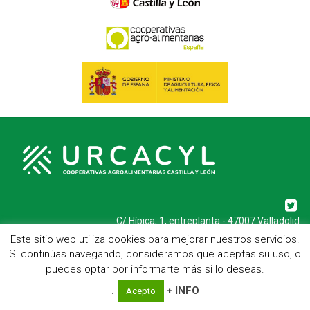
C/ Hípica, 1, entreplanta - 47007 Valladolid
Telf.: 983 23 95 15 - Fax: 983 22 23 56 -
Aviso Legal
Este sitio web utiliza cookies para mejorar nuestros servicios.
Si continúas navegando, consideramos que aceptas su uso, o
puedes optar por informarte más si lo deseas.
.
+ INFO
Acepto