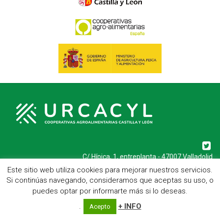
C/ Hípica, 1, entreplanta - 47007 Valladolid
Telf.: 983 23 95 15 - Fax: 983 22 23 56 -
Aviso Legal
Este sitio web utiliza cookies para mejorar nuestros servicios.
Si continúas navegando, consideramos que aceptas su uso, o
puedes optar por informarte más si lo deseas.
.
+ INFO
Acepto