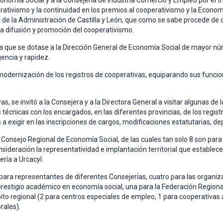
conomía Social y a la Consejería de Industria Comercio y Empleo por el tr
erativismo y la continuidad en los premios al cooperativismo y la Economí
e la Administración de Castilla y León, que como se sabe procede de c
a difusión y promoción del cooperativismo.
ía que se dotase a la Dirección General de Economía Social de mayor nú
encia y rapidez.
modernización de los registros de cooperativas, equiparando sus funcione
, se invitó a la Consejera y a la Directora General a visitar algunas de 
écnicas con los encargados, en las diferentes provincias, de los registr
s a exigir en las inscripciones de cargos, modificaciones estatutarias, d
l Consejo Regional de Economía Social, de las cuales tan solo 8 son par
sideración la representatividad e implantación territorial que establece
ría a Urcacyl.
 para representantes de diferentes Consejerías, cuatro para las organi
restigio académico en economía social, una para la Federación Regional
to regional (2 para centros especiales de empleo, 1 para cooperativas 
rales).