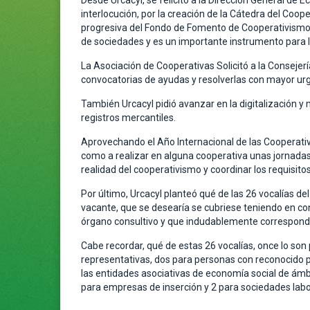
Desde Urcacyl, se felicitó a la Dirección General de E
interlocución, por la creación de la Cátedra del Coop
progresiva del Fondo de Fomento de Cooperativismo d
de sociedades y es un importante instrumento para l
La Asociación de Cooperativas Solicitó a la Consejer
convocatorias de ayudas y resolverlas con mayor urg
También Urcacyl pidió avanzar en la digitalización y 
registros mercantiles.
Aprovechando el Año Internacional de las Cooperativas
como a realizar en alguna cooperativa unas jornadas t
realidad del cooperativismo y coordinar los requisito
Por último, Urcacyl planteó qué de las 26 vocalías de
vacante, que se desearía se cubriese teniendo en con
órgano consultivo y que indudablemente corresponde
Cabe recordar, qué de estas 26 vocalías, once lo son
representativas, dos para personas con reconocido p
las entidades asociativas de economía social de ámbi
para empresas de inserción y 2 para sociedades labo