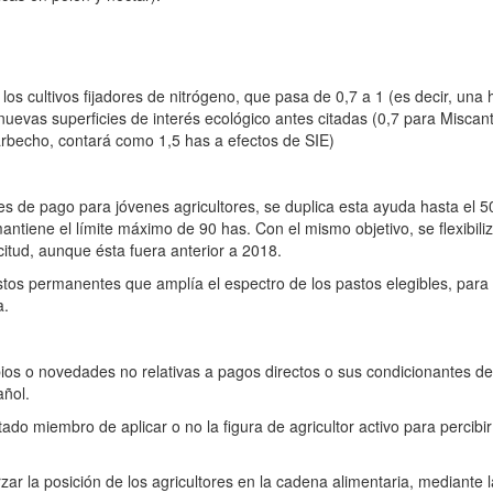
 los cultivos fijadores de nitrógeno, que pasa de 0,7 a 1 (es decir, 
 nuevas superficies de interés ecológico antes citadas (0,7 para Misca
arbecho, contará como 1,5 has a efectos de SIE)
enes de pago para jóvenes agricultores, se duplica esta ayuda hasta el 
antiene el límite máximo de 90 has. Con el mismo objetivo, se flexibiliz
itud, aunque ésta fuera anterior a 2018.
stos permanentes que amplía el espectro de los pastos elegibles, para 
a.
 o novedades no relativas a pagos directos o sus condicionantes de 
añol.
tado miembro de aplicar o no la figura de agricultor activo para percib
ar la posición de los agricultores en la cadena alimentaria, mediante l