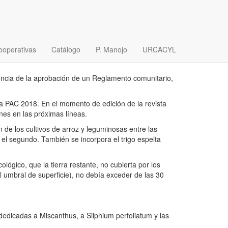
ooperativas
Catálogo
P. Manojo
URCACYL
 la PAC 2018, en cuya campaña agrícola ya estamos
encia de la aprobación de un Reglamento comunitario,
a PAC 2018. En el momento de edición de la revista
nes en las próximas líneas.
ón de los cultivos de arroz y leguminosas entre las
n el segundo. También se incorpora el trigo espelta
ológico, que la tierra restante, no cubierta por los
l umbral de superficie), no debía exceder de las 30
dedicadas a Miscanthus, a Silphium perfoliatum y las