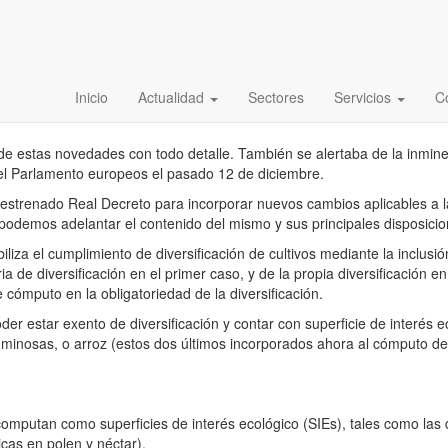
ades para la PAC 2018
Inicio
Actualidad
Sectores
Servicios
C
asado 11 de noviembre, establecía las novedades que se aplicarán en
de estas novedades con todo detalle. También se alertaba de la inmin
l Parlamento europeos el pasado 12 de diciembre.
 estrenado Real Decreto para incorporar nuevos cambios aplicables a l
podemos adelantar el contenido del mismo y sus principales disposicio
iliza el cumplimiento de diversificación de cultivos mediante la inclusi
 de diversificación en el primer caso, y de la propia diversificación e
e cómputo en la obligatoriedad de la diversificación.
er estar exento de diversificación y contar con superficie de interés ec
guminosas, o arroz (estos dos últimos incorporados ahora al cómputo de
mputan como superficies de interés ecológico (SIEs), tales como las 
icas en polen y néctar).