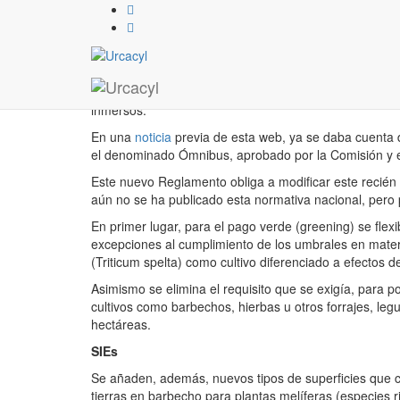
Segunda tanda de noved
12 / 01 / 2018
El Real Decreto 980/2017, publicado en el BOE del p
inmersos.
En una
noticia
previa de esta web, ya se daba cuenta 
el denominado Ómnibus, aprobado por la Comisión y e
Este nuevo Reglamento obliga a modificar este recién
aún no se ha publicado esta normativa nacional, pero 
En primer lugar, para el pago verde (greening) se flexib
excepciones al cumplimiento de los umbrales en materia
(Triticum spelta) como cultivo diferenciado a efectos d
Asimismo se elimina el requisito que se exigía, para pod
cultivos como barbechos, hierbas u otros forrajes, le
hectáreas.
SIEs
Se añaden, además, nuevos tipos de superficies que co
tierras en barbecho para plantas melíferas (especies r