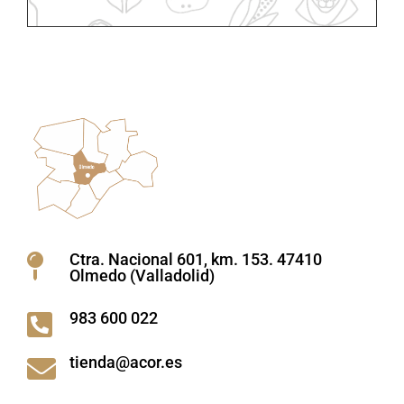
Ctra. Nacional 601, km. 153. 47410

Olmedo (Valladolid)
983 600 022

tienda@acor.es
