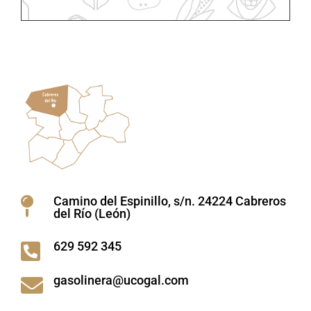
Camino del Espinillo, s/n. 24224 Cabreros

del Río (León)
629 592 345

gasolinera@ucogal.com
